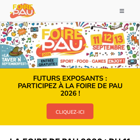
Passer
au
Navigat
contenu
à
bascule
Accueil
Visiter
Exposer
FUTURS EXPOSANTS :
PARTICIPEZ À LA FOIRE DE PAU
Infos et annonces
2026 !
Contactez-nous
CLIQUEZ-ICI
BILLETTERIE