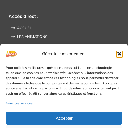
Accès direct :
ACCUEIL
LES ANIMATIONS
FORUM DES ASSOCIATIONS 2026
Gérer le consentement
EXPOSEZ À LA FOIRE DE PAU !
INFOS ET ANNONCES
Pour offrir les meilleures expériences, nous utilisons des technologies
CONTACTEZ-NOUS
telles que les cookies pour stocker et/ou accéder aux informations des
appareils. Le fait de consentir à ces technologies nous permettra de traiter
des données telles que le comportement de navigation ou les ID uniques
Informations légales :
sur ce site. Le fait de ne pas consentir ou de retirer son consentement peut
avoir un effet négatif sur certaines caractéristiques et fonctions.
MENTIONS LÉGALES
Gérer les services
CGU DU SITE WEB
DÉCLARATION DE CONFIDENTIALITÉ
Accepter
POLITIQUE DES COOKIES